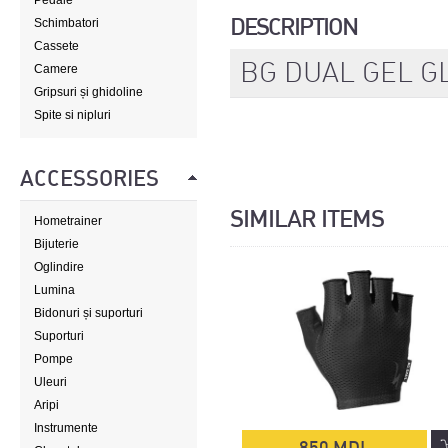
Pedale
DESCRIPTION
Schimbatori
Cassete
BG DUAL GEL GL
Camere
Gripsuri și ghidoline
Spite si nipluri
ACCESSORIES
SIMILAR ITEMS
Hometrainer
Bijuterie
Oglindire
Lumina
Bidonuri și suporturi
Suporturi
Pompe
Uleuri
Aripi
Instrumente
850 MDL