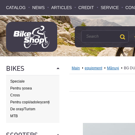
CATALOG
CATALOG
NEWS
NEWS
ARTICLES
ARTICLES
CREDIT
CREDIT
SERVICE
SERVICE
CON
CON
BIKES
Main
equipment
Mănuși
BG DU
Speciale
Pentru șosea
Cross
Pentru copii/adoleșcenți
De oraș/Turism
MTB