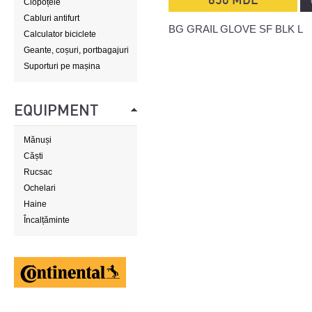
Clopoțele
Cabluri antifurt
BG GRAIL GLOVE SF BLK L
Calculator biciclete
Geante, coșuri, portbagajuri
Suporturi pe mașina
EQUIPMENT
Mănuși
Căști
Rucsac
Ochelari
Haine
Încalțăminte