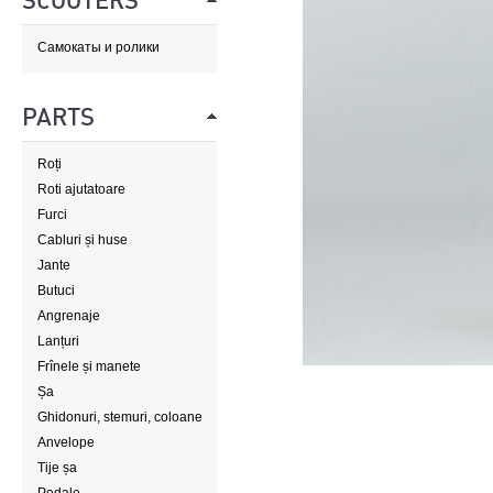
SCOOTERS
Самокаты и ролики
PARTS
Roți
Roti ajutatoare
Furci
Cabluri și huse
Jante
Butuci
Angrenaje
Lanțuri
Frînele și manete
Șa
Ghidonuri, stemuri, coloane
de direcție
Anvelope
Tije șa