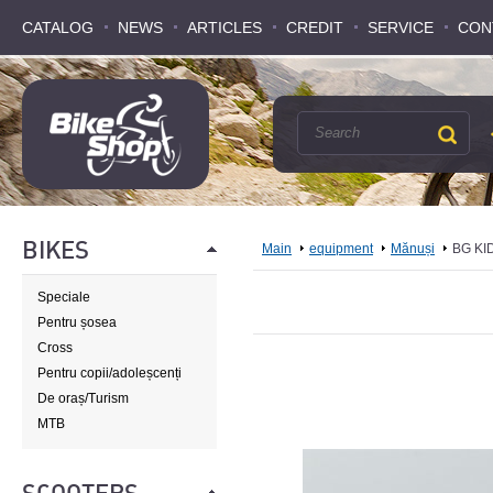
CATALOG
CATALOG
NEWS
NEWS
ARTICLES
ARTICLES
CREDIT
CREDIT
SERVICE
SERVICE
CON
CON
BIKES
Main
equipment
Mănuși
BG KI
Speciale
Pentru șosea
Cross
Pentru copii/adoleșcenți
De oraș/Turism
MTB