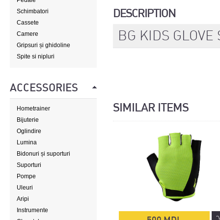
Pedale
DESCRIPTION
Schimbatori
Cassete
BG KIDS GLOVE 
Camere
Gripsuri și ghidoline
Spite si nipluri
ACCESSORIES
SIMILAR ITEMS
Hometrainer
Bijuterie
Oglindire
Lumina
Bidonuri și suporturi
Suporturi
Pompe
Uleuri
Aripi
Instrumente
500 MDL