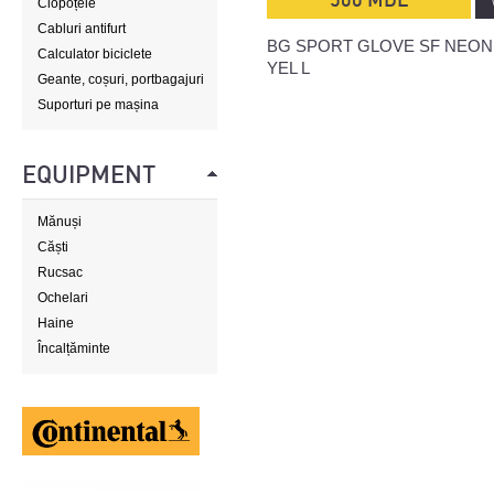
Clopoțele
Cabluri antifurt
BG SPORT GLOVE SF NEON
Calculator biciclete
YEL L
Geante, coșuri, portbagajuri
Suporturi pe mașina
EQUIPMENT
Mănuși
Căști
Rucsac
Ochelari
Haine
Încalțăminte