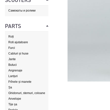
SCOOTERS
Самокаты и ролики
PARTS
Roți
Roti ajutatoare
Furci
Cabluri și huse
Jante
Butuci
Angrenaje
Lanțuri
Frînele și manete
Șa
Ghidonuri, stemuri, coloane
de direcție
Anvelope
Tije șa