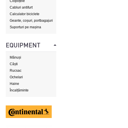
Clopoțele
Cabluri antifurt
Calculator biciclete
Geante, coșuri, portbagajuri
Suporturi pe mașina
EQUIPMENT
Mănuși
Căști
Rucsac
Ochelari
Haine
Încalțăminte