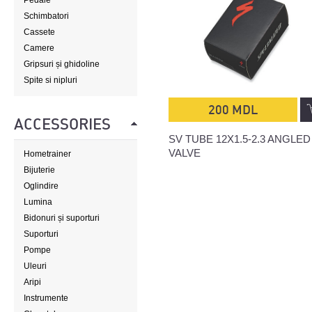
Pedale
Schimbatori
Cassete
Camere
Gripsuri și ghidoline
Spite si nipluri
200 MDL
ACCESSORIES
SV TUBE 12X1.5-2.3 ANGLED
VALVE
Hometrainer
Bijuterie
Oglindire
Lumina
Bidonuri și suporturi
Suporturi
Pompe
Uleuri
Aripi
Instrumente