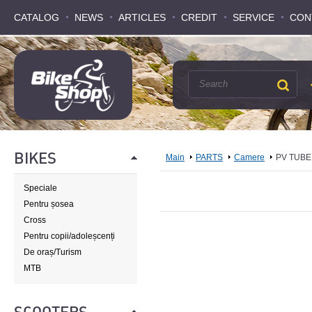
CATALOG
CATALOG
NEWS
NEWS
ARTICLES
ARTICLES
CREDIT
CREDIT
SERVICE
SERVICE
CON
CON
BIKES
Main
PARTS
Camere
PV TUBE
Speciale
Pentru șosea
Cross
Pentru copii/adoleșcenți
De oraș/Turism
MTB