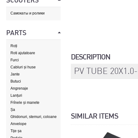
SCOOTERS
Самокаты и ролики
PARTS
Roți
Roti ajutatoare
DESCRIPTION
Furci
Cabluri și huse
PV TUBE 20X1.0
Jante
Butuci
Angrenaje
Lanțuri
Frînele și manete
Șa
SIMILAR ITEMS
Ghidonuri, stemuri, coloane
de direcție
Anvelope
Tije șa