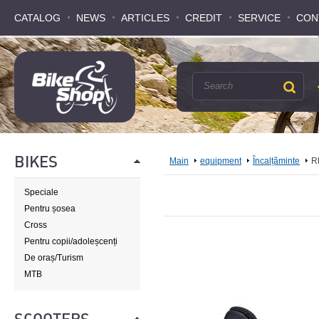
CATALOG
CATALOG
NEWS
NEWS
ARTICLES
ARTICLES
CREDIT
CREDIT
SERVICE
SERVICE
CON
CON
BIKES
Main
equipment
Încalțăminte
R
Speciale
Pentru șosea
Cross
Pentru copii/adoleșcenți
De oraș/Turism
MTB