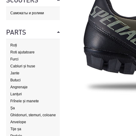
SCOOTERS
Самокаты и ролики
PARTS
Roți
Roti ajutatoare
Furci
Cabluri și huse
Jante
Butuci
Angrenaje
Lanțuri
Frînele și manete
Șa
Ghidonuri, stemuri, coloane
de direcție
Anvelope
Tije șa