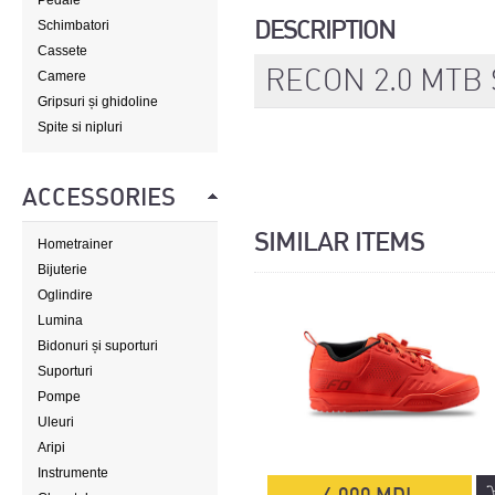
Pedale
DESCRIPTION
Schimbatori
Cassete
RECON 2.0 MTB
Camere
Gripsuri și ghidoline
Spite si nipluri
ACCESSORIES
SIMILAR ITEMS
Hometrainer
Bijuterie
Oglindire
Lumina
Bidonuri și suporturi
Suporturi
Pompe
Uleuri
Aripi
Instrumente
4 000 MDL