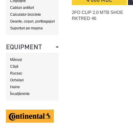
Clopoțele
Cabluri antifurt
2FO CLIP 2.0 MTB SHOE
Calculator biciclete
RKTRED 46
Geante, coșuri, portbagajuri
Suporturi pe mașina
EQUIPMENT
Mănuși
Căști
Rucsac
Ochelari
Haine
Încalțăminte