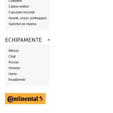
Clopoțele
Cabluri antifurt
Calculator biciclete
Geante, coșuri, portbagajuri
Suporturi pe mașina
ECHIPAMENTE
Mănuși
Căști
Rucsac
Ochelari
Haine
Încalțăminte