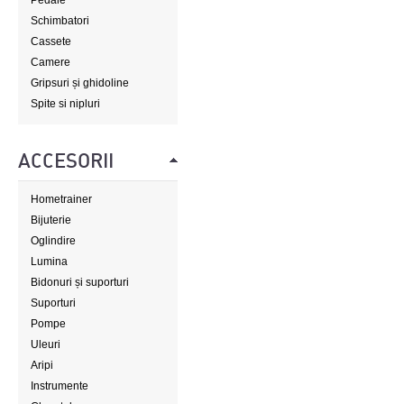
Pedale
Schimbatori
Cassete
Camere
Gripsuri și ghidoline
Spite si nipluri
ACCESORII
Hometrainer
Bijuterie
Oglindire
Lumina
Bidonuri și suporturi
Suporturi
Pompe
Uleuri
Aripi
Instrumente