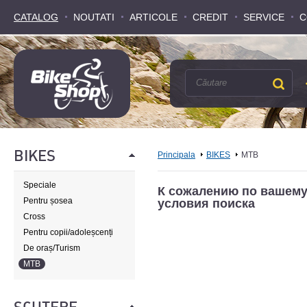
CATALOG
CATALOG
NOUTATI
NOUTATI
ARTICOLE
ARTICOLE
CREDIT
CREDIT
SERVICE
SERVICE
C
C
BIKES
Principala
BIKES
MTB
Speciale
К сожалению по вашему
Pentru șosea
условия поиска
Cross
Pentru copii/adoleșcenți
De oraș/Turism
MTB