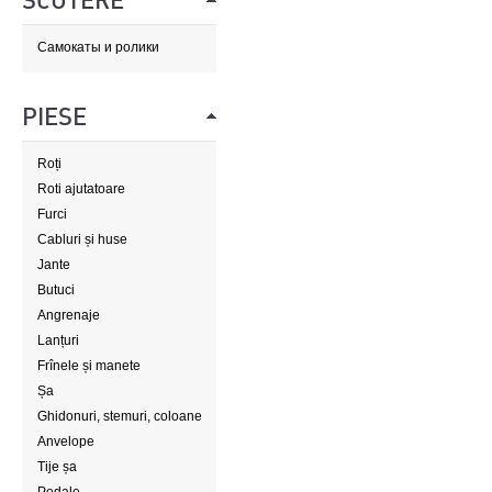
SCUTERE
Самокаты и ролики
PIESE
Roți
Roti ajutatoare
Furci
Cabluri și huse
Jante
Butuci
Angrenaje
Lanțuri
Frînele și manete
Șa
Ghidonuri, stemuri, coloane
de direcție
Anvelope
Tije șa