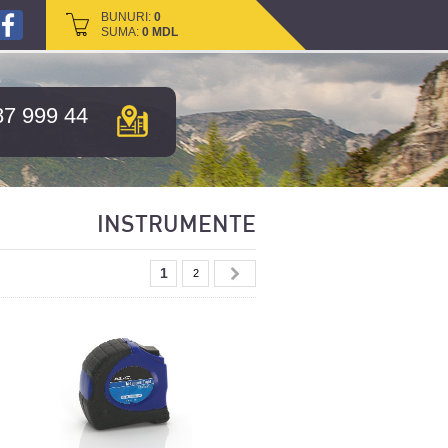
BUNURI:
BUNURI:
0
0
SUMA:
SUMA:
0
0
MDL
MDL
87 999 44
INSTRUMENTE
1
2