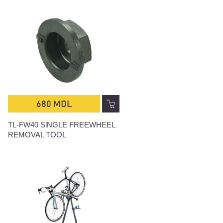
680 MDL
TL-FW40 SlNGLE FREEWHEEL
REMOVAL TOOL