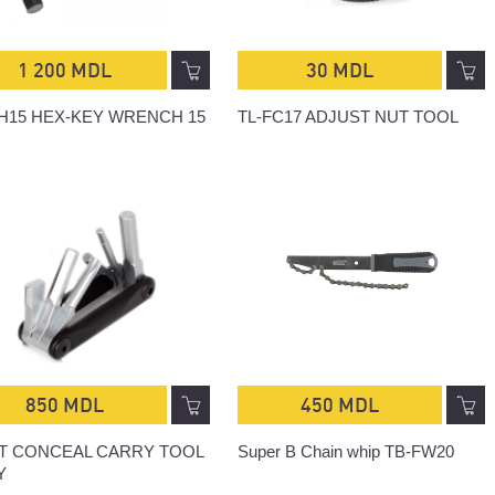
1 200 MDL
30 MDL
FH15 HEX-KEY WRENCH 15
TL-FC17 ADJUST NUT TOOL
850 MDL
450 MDL
T CONCEAL CARRY TOOL
Super B Chain whip TB-FW20
Y