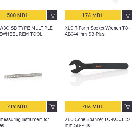
500 MDL
176 MDL
FWЗО SD TYPE MULTlPLE
XLC T-Form Socket Wrench TO-
EWHEEL REM TOOL
AB044 mm SB-Plus
219 MDL
206 MDL
measuring instrument for
XLC Cone Spanner TO-KO01 19
es
mm SB-Plus