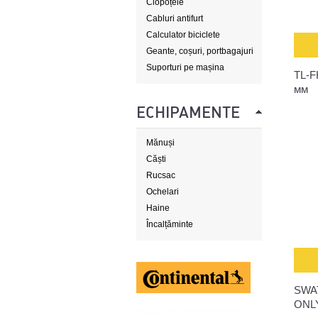
Clopoțele
Cabluri antifurt
Calculator biciclete
Geante, coșuri, portbagajuri
Suporturi pe mașina
TL-
мм
ECHIPAMENTE
Mănuși
Căști
Rucsac
Ochelari
Haine
Încalțăminte
SWA
ONL