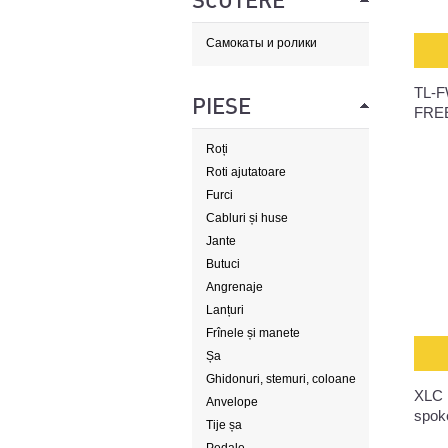
SCUTERE
Самокаты и ролики
ТL-
PIESE
FRE
Roți
Roti ajutatoare
Furci
Cabluri și huse
Jante
Butuci
Angrenaje
Lanțuri
Frînele și manete
Șa
Ghidonuri, stemuri, coloane
XLC 
de direcție
Anvelope
spok
Tije șa