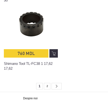
30
760 MDL
Shimano Tool TL-FC38 1 17,62
17,62
1
2
Despre noi