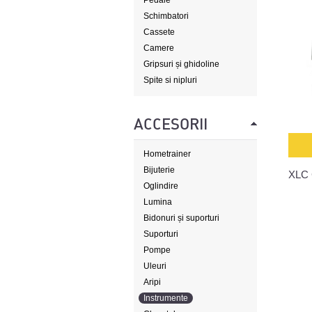
Pedale
Schimbatori
Cassete
Camere
Gripsuri și ghidoline
Spite si nipluri
ACCESORII
Hometrainer
Bijuterie
XLC 
Oglindire
Lumina
Bidonuri și suporturi
Suporturi
Pompe
Uleuri
Aripi
Instrumente