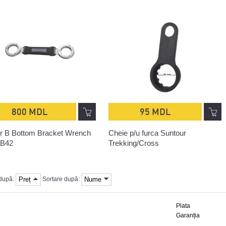
800 MDL
95 MDL
r B Bottom Bracket Wrench
Cheie p/u furca Suntour
BB42
Trekking/Cross
Preț
Nume
 după:
Sortare după:
Plata
Garanția