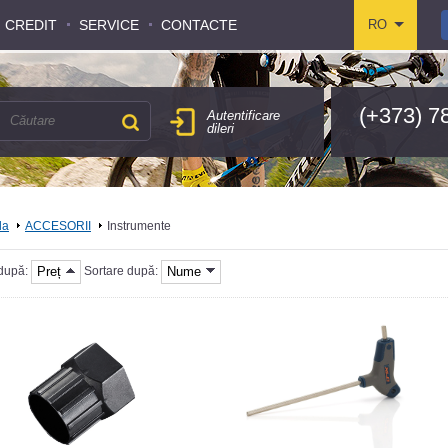
CREDIT
CREDIT
SERVICE
SERVICE
CONTACTE
CONTACTE
RO
RO
(+373) 7
Autentificare
dileri
la
ACCESORII
Instrumente
Preț
Nume
 după:
Sortare după: