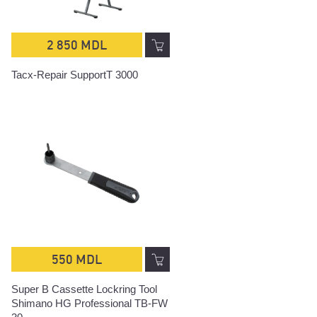
2 850 MDL
Tacx-Repair SupportT 3000
550 MDL
Super B Cassette Lockring Tool
Shimano HG Professional TB-FW