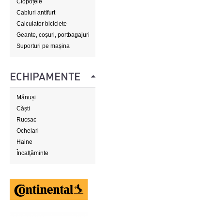
Clopoțele
Cabluri antifurt
Calculator biciclete
Geante, coșuri, portbagajuri
Suporturi pe mașina
ECHIPAMENTE
Mănuși
Căști
Rucsac
Ochelari
Haine
Încalțăminte