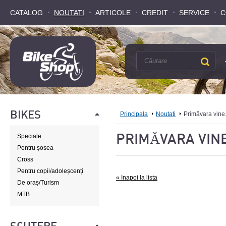
CATALOG
CATALOG
NOUTATI
NOUTATI
ARTICOLE
ARTICOLE
CREDIT
CREDIT
SERVICE
SERVICE
C
C
BIKES
Principala
Noutati
Primăvara vine.
PRIMĂVARA VINE
Speciale
Pentru șosea
Cross
Pentru copii/adoleșcenți
« Inapoi la lista
De oraș/Turism
MTB