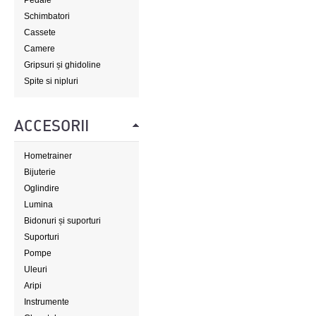
Pedale
Schimbatori
Cassete
Camere
Gripsuri și ghidoline
Spite si nipluri
ACCESORII
Hometrainer
Bijuterie
Oglindire
Lumina
Bidonuri și suporturi
Suporturi
Pompe
Uleuri
Aripi
Instrumente