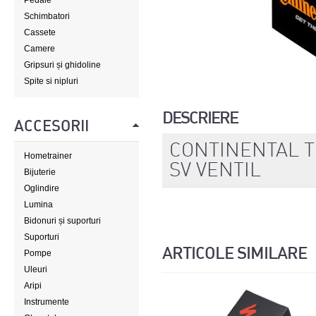
Pedale
Schimbatori
Cassete
Camere
Gripsuri și ghidoline
Spite si nipluri
DESCRIERE
ACCESORII
CONTINENTAL T
Hometrainer
SV VENTIL
Bijuterie
Oglindire
Lumina
Bidonuri și suporturi
Suporturi
ARTICOLE SIMILARE
Pompe
Uleuri
Aripi
Instrumente