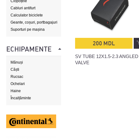
Clopoțele
Cabluri antifurt
Calculator biciclete
Geante, coșuri, portbagajuri
Suporturi pe mașina
200 MDL
ECHIPAMENTE
SV TUBE 12X1.5-2.3 ANGLED
VALVE
Mănuși
Căști
Rucsac
Ochelari
Haine
Încalțăminte