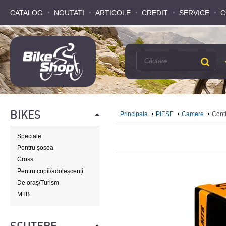
CATALOG
CATALOG
NOUTATI
NOUTATI
ARTICOLE
ARTICOLE
CREDIT
CREDIT
SERVICE
SERVICE
C
C
BIKES
Principala
PIESE
Camere
Cont
Speciale
Pentru șosea
Cross
Pentru copii/adoleșcenți
De oraș/Turism
MTB