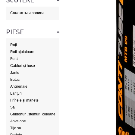
SCUTERE
Самокаты и ролики
PIESE
Roți
Roti ajutatoare
Furci
Cabluri și huse
Jante
Butuci
Angrenaje
Lanțuri
Frînele și manete
Șa
Ghidonuri, stemuri, coloane
de direcție
Anvelope
Tije șa