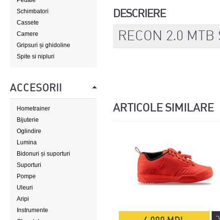
Pedale
DESCRIERE
Schimbatori
Cassete
RECON 2.0 MTB
Camere
Gripsuri și ghidoline
Spite si nipluri
ACCESORII
ARTICOLE SIMILARE
Hometrainer
Bijuterie
Oglindire
Lumina
Bidonuri și suporturi
Suporturi
Pompe
Uleuri
Aripi
Instrumente
4 000 MDL