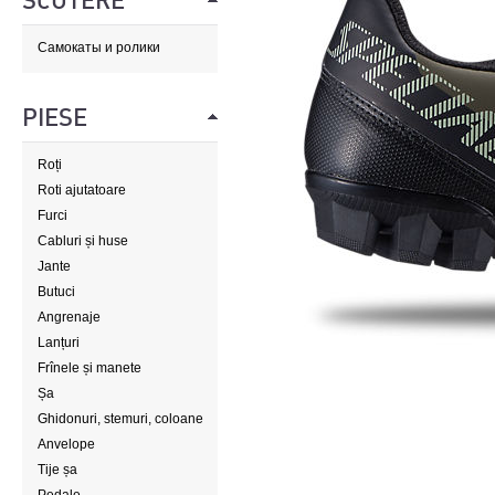
SCUTERE
Самокаты и ролики
PIESE
Roți
Roti ajutatoare
Furci
Cabluri și huse
Jante
Butuci
Angrenaje
Lanțuri
Frînele și manete
Șa
Ghidonuri, stemuri, coloane
de direcție
Anvelope
Tije șa