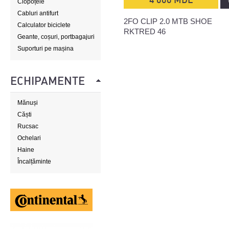
Clopoțele
Cabluri antifurt
2FO CLIP 2.0 MTB SHOE
Calculator biciclete
RKTRED 46
Geante, coșuri, portbagajuri
Suporturi pe mașina
ECHIPAMENTE
Mănuși
Căști
Rucsac
Ochelari
Haine
Încalțăminte