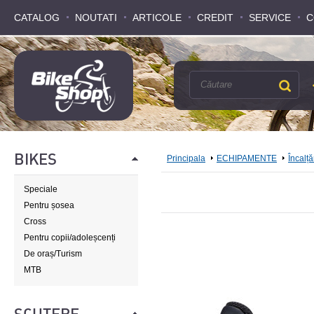
CATALOG
CATALOG
NOUTATI
NOUTATI
ARTICOLE
ARTICOLE
CREDIT
CREDIT
SERVICE
SERVICE
C
C
BIKES
Principala
ECHIPAMENTE
Încalț
Speciale
Pentru șosea
Cross
Pentru copii/adoleșcenți
De oraș/Turism
MTB