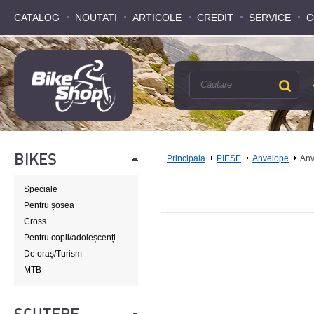
CATALOG
CATALOG
NOUTATI
NOUTATI
ARTICOLE
ARTICOLE
CREDIT
CREDIT
SERVICE
SERVICE
C
C
BIKES
Principala
PIESE
Anvelope
Anv
Speciale
Pentru șosea
Cross
Pentru copii/adoleșcenți
De oraș/Turism
MTB