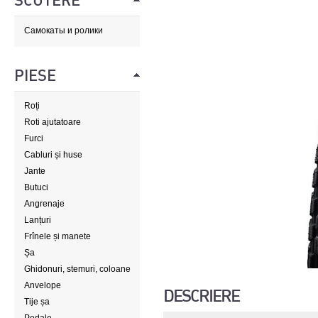
SCUTERE
Самокаты и ролики
PIESE
Roți
Roti ajutatoare
Furci
Cabluri și huse
Jante
Butuci
Angrenaje
Lanțuri
Frînele și manete
Șa
Ghidonuri, stemuri, coloane
de direcție
Anvelope
DESCRIERE
Tije șa