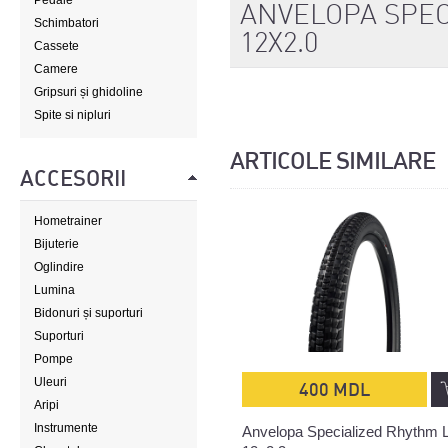
Pedale
ANVELOPA SPEC
Schimbatori
12X2.0
Cassete
Camere
Gripsuri și ghidoline
Spite si nipluri
ARTICOLE SIMILARE
ACCESORII
Hometrainer
Bijuterie
Oglindire
Lumina
Bidonuri și suporturi
Suporturi
Pompe
Uleuri
400 MDL
Aripi
Instrumente
Anvelopa Specialized Rhythm L