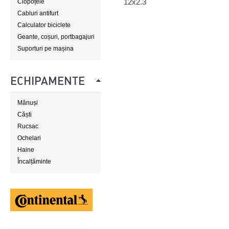
12x2.3
Clopoțele
Cabluri antifurt
Calculator biciclete
Geante, coșuri, portbagajuri
Suporturi pe mașina
ECHIPAMENTE
Mănuși
Căști
Rucsac
Ochelari
Haine
Încalțăminte