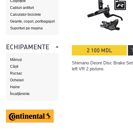
Clopoțele
Cabluri antifurt
Calculator biciclete
Geante, coșuri, portbagajuri
Suporturi pe mașina
ECHIPAMENTE
2 100 MDL
Mănuși
Shimano Deore Disc Brake Set
Căști
left VR 2 pistons
Rucsac
Ochelari
Haine
Încalțăminte