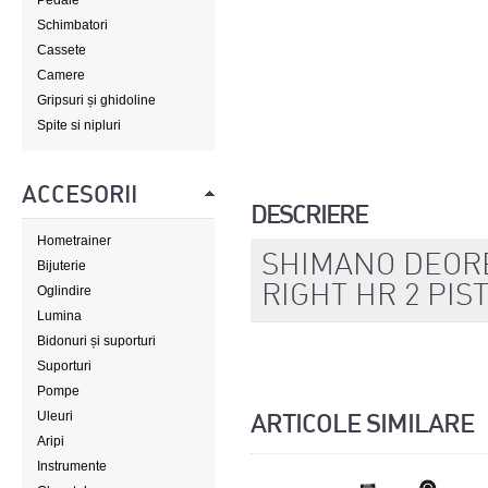
Pedale
Schimbatori
Cassete
Camere
Gripsuri și ghidoline
Spite si nipluri
ACCESORII
DESCRIERE
Hometrainer
SHIMANO DEORE
Bijuterie
RIGHT HR 2 PIS
Oglindire
Lumina
Bidonuri și suporturi
Suporturi
Pompe
Uleuri
ARTICOLE SIMILARE
Aripi
Instrumente