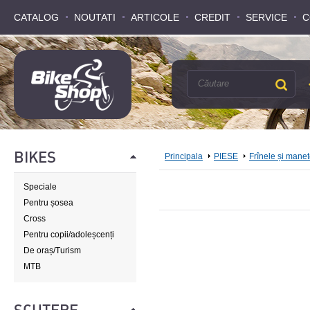
CATALOG
CATALOG
NOUTATI
NOUTATI
ARTICOLE
ARTICOLE
CREDIT
CREDIT
SERVICE
SERVICE
C
C
BIKES
Principala
PIESE
Frînele și mane
Speciale
Pentru șosea
Cross
Pentru copii/adoleșcenți
De oraș/Turism
MTB