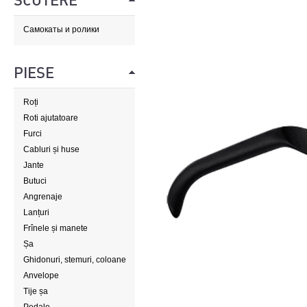
SCUTERE
Самокаты и ролики
PIESE
Roți
Roti ajutatoare
Furci
Cabluri și huse
Jante
Butuci
Angrenaje
Lanțuri
Frînele și manete
Șa
Ghidonuri, stemuri, coloane
de direcție
Anvelope
Tije șa