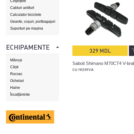
Clopoțele
Cabluri antifurt
Calculator biciclete
Geante, coșuri, portbagajuri
Suporturi pe mașina
ECHIPAMENTE
329 MDL
Mănuși
Saboti Shimano M70CT4 V-bra
Căști
cu rezerva
Rucsac
Ochelari
Haine
Încalțăminte