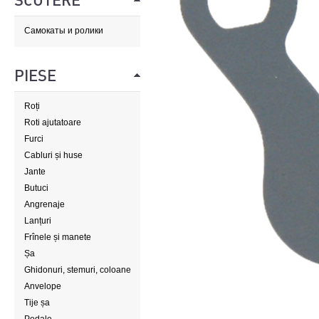
SCUTERE
Самокаты и ролики
PIESE
Roți
Roti ajutatoare
Furci
Cabluri și huse
Jante
Butuci
Angrenaje
Lanțuri
Frînele și manete
Șa
Ghidonuri, stemuri, coloane
de direcție
Anvelope
Tije șa