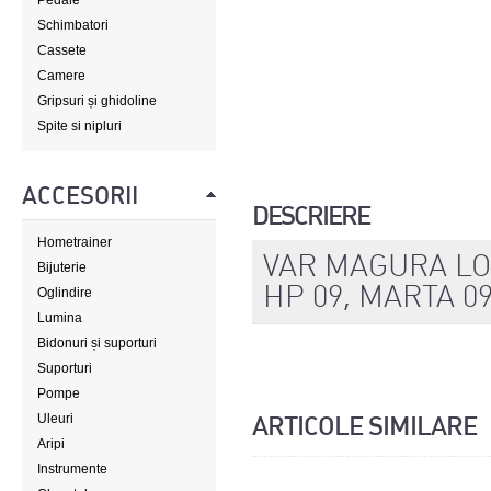
Pedale
Schimbatori
Cassete
Camere
Gripsuri și ghidoline
Spite si nipluri
ACCESORII
DESCRIERE
Hometrainer
VAR MAGURA LOU
Bijuterie
HP 09, MARTA 0
Oglindire
Lumina
Bidonuri și suporturi
Suporturi
Pompe
Uleuri
ARTICOLE SIMILARE
Aripi
Instrumente