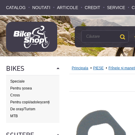
CATALOG
CATALOG
NOUTATI
NOUTATI
ARTICOLE
ARTICOLE
CREDIT
CREDIT
SERVICE
SERVICE
C
C
BIKES
Principala
PIESE
Frînele și mane
Speciale
Pentru șosea
Cross
Pentru copii/adoleșcenți
De oraș/Turism
MTB