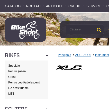
CATALOG
CATALOG
NOUTATI
NOUTATI
ARTICOLE
ARTICOLE
CREDIT
CREDIT
SERVICE
SERVICE
C
C
BIKES
Principala
ACCESORII
Instrumen
Speciale
Pentru șosea
Cross
Pentru copii/adoleșcenți
De oraș/Turism
MTB