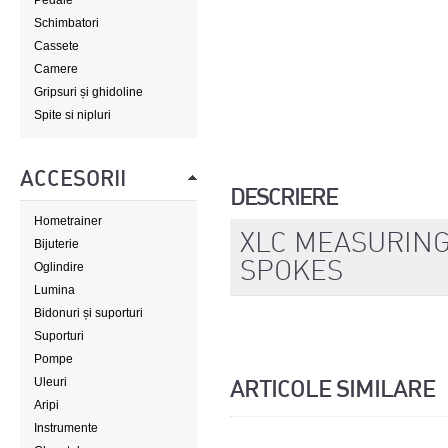
Pedale
Schimbatori
Cassete
Camere
Gripsuri și ghidoline
Spite si nipluri
ACCESORII
DESCRIERE
Hometrainer
XLC MEASURIN
Bijuterie
SPOKES
Oglindire
Lumina
Bidonuri și suporturi
Suporturi
Pompe
Uleuri
ARTICOLE SIMILARE
Aripi
Instrumente