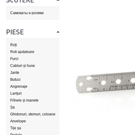
SCUTERE
Самокаты и ролики
PIESE
Roți
Roti ajutatoare
Furci
Cabluri și huse
Jante
Butuci
Angrenaje
Lanțuri
Frînele și manete
Șa
Ghidonuri, stemuri, coloane
de direcție
Anvelope
Tije șa