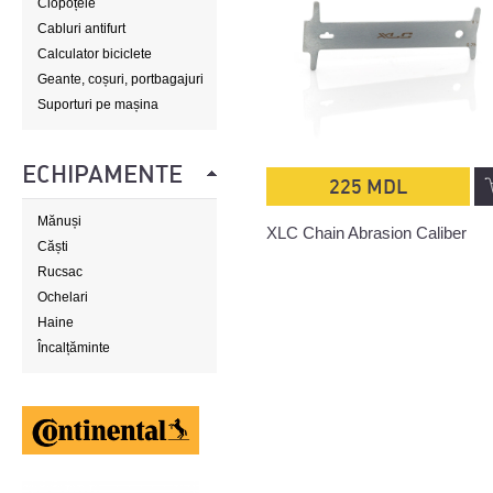
Clopoțele
Cabluri antifurt
Calculator biciclete
Geante, coșuri, portbagajuri
Suporturi pe mașina
ECHIPAMENTE
225 MDL
Mănuși
XLC Chain Abrasion Caliber
Căști
Rucsac
Ochelari
Haine
Încalțăminte