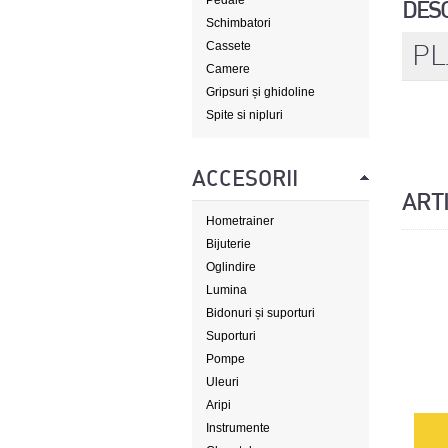
Pedale
DES
Schimbatori
PL
Cassete
Camere
Gripsuri și ghidoline
Spite si nipluri
ACCESORII
ART
Hometrainer
Bijuterie
Oglindire
Lumina
Bidonuri și suporturi
Suporturi
Pompe
Uleuri
Aripi
Instrumente