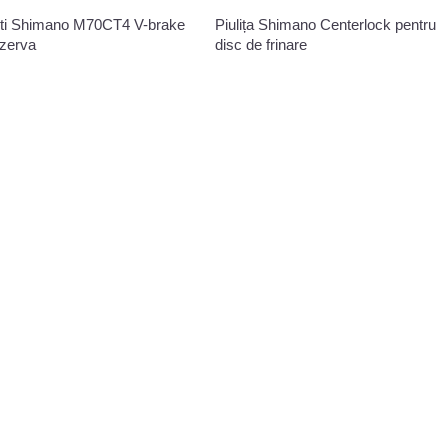
ti Shimano M70CT4 V-brake
Piulița Shimano Centerlock pentru
ezerva
disc de frinare