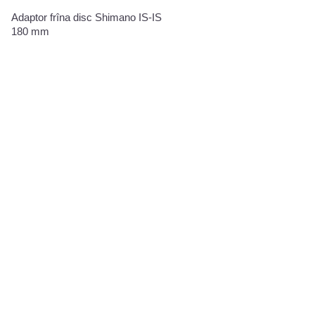
Adaptor frîna disc Shimano IS-IS
Plăcuţe de frîna XLC BP-D1
180 mm
Code, Code 5