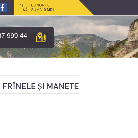
BUNURI:
BUNURI:
0
0
SUMA:
SUMA:
0
0
MDL
MDL
87 999 44
FRÎNELE ȘI MANETE