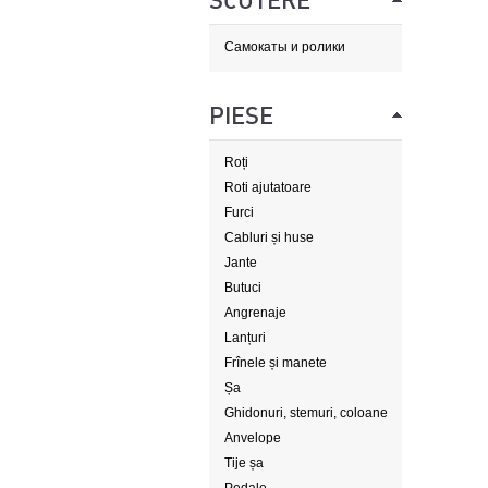
SCUTERE
Самокаты и ролики
PIESE
Roți
Roti ajutatoare
Furci
Cabluri și huse
Jante
Butuci
Angrenaje
Lanțuri
Frînele și manete
Șa
Ghidonuri, stemuri, coloane
de direcție
Anvelope
Tije șa