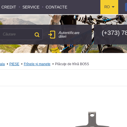
CREDIT
CREDIT
SERVICE
SERVICE
CONTACTE
CONTACTE
RO
RO
(+373) 7
Autentificare
dileri
pala
PIESE
Frînele și manete
Plăcuţe de frînă BO5S