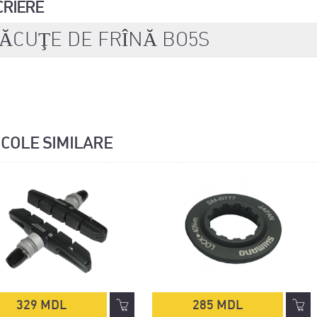
CRIERE
ĂCUŢE DE FRÎNĂ BO5S
ICOLE SIMILARE
329 MDL
285 MDL