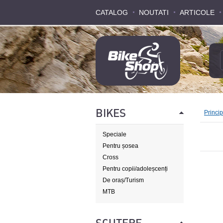
CATALOG
CATALOG
NOUTATI
NOUTATI
ARTICOLE
ARTICOLE
BIKES
Princi
Speciale
Pentru șosea
Cross
Pentru copii/adoleșcenți
De oraș/Turism
MTB