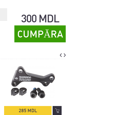
300 MDL
CUMPĂRA
285 MDL
329 MDL