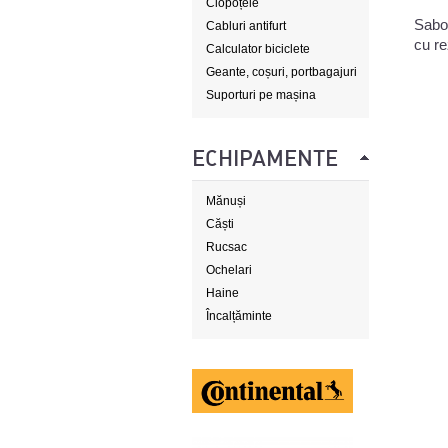
Clopoțele
Sabo
Cabluri antifurt
cu r
Calculator biciclete
Geante, coșuri, portbagajuri
Suporturi pe mașina
ECHIPAMENTE
Mănuși
Căști
Rucsac
Ochelari
Haine
Încalțăminte