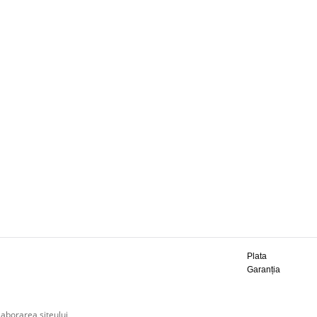
Plata
Garanția
laborarea siteului