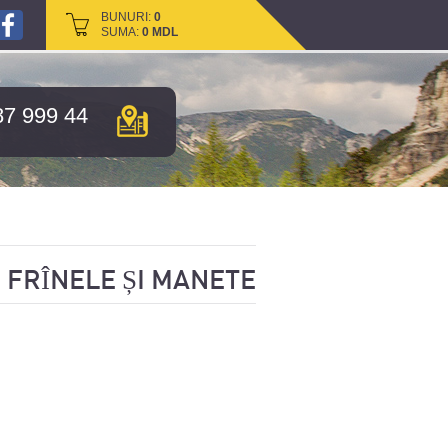
BUNURI:
BUNURI:
0
0
SUMA:
SUMA:
0
0
MDL
MDL
87 999 44
FRÎNELE ȘI MANETE