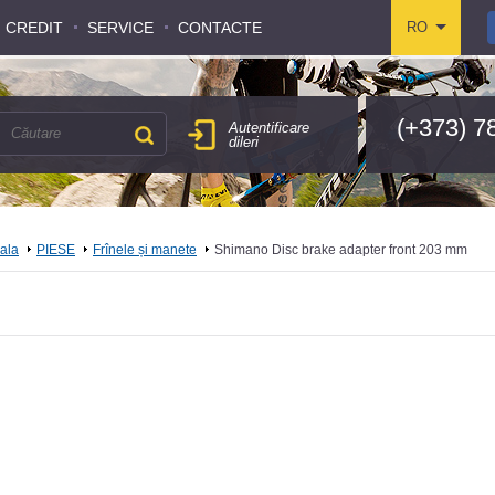
CREDIT
CREDIT
SERVICE
SERVICE
CONTACTE
CONTACTE
RO
RO
(+373) 7
Autentificare
dileri
pala
PIESE
Frînele și manete
Shimano Disc brake adapter front 203 mm