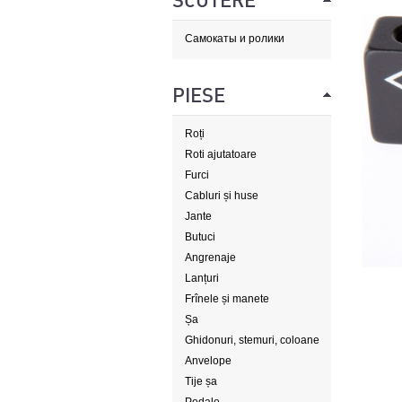
SCUTERE
Самокаты и ролики
PIESE
Roți
Roti ajutatoare
Furci
Cabluri și huse
Jante
Butuci
Angrenaje
Lanțuri
Frînele și manete
Șa
Ghidonuri, stemuri, coloane
de direcție
Anvelope
Tije șa