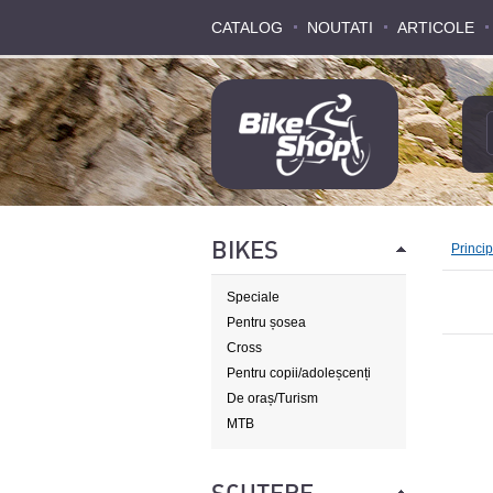
CATALOG
CATALOG
NOUTATI
NOUTATI
ARTICOLE
ARTICOLE
BIKES
Princi
Speciale
Pentru șosea
Cross
Pentru copii/adoleșcenți
De oraș/Turism
MTB