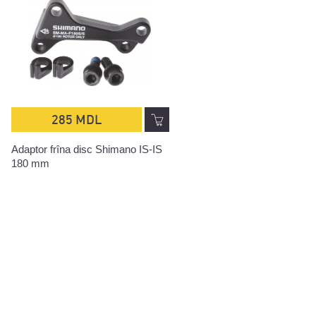
285 MDL
329 MDL
Adaptor frîna disc Shimano IS-IS
Plăcuţe de frîna XLC BP-D1
180 mm
Code, Code 5