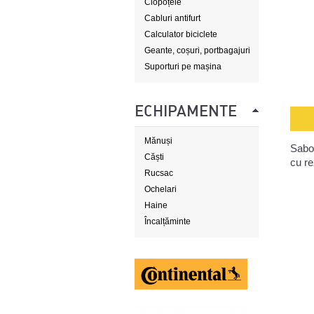
Clopoțele
Cabluri antifurt
Calculator biciclete
Geante, coșuri, portbagajuri
Suporturi pe mașina
ECHIPAMENTE
Mănuși
Sabo
Căști
cu r
Rucsac
Ochelari
Haine
Încalțăminte