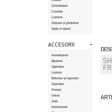
Pedale
Schimbatori
Cassete
Camere
Gripsuri și ghidoline
Spite si nipluri
ACCESORII
DES
Hometrainer
SH
Bijuterie
FR
Oglindire
Lumina
Bidonuri și suporturi
Suporturi
Pompe
Uleuri
ART
Aripi
Instrumente