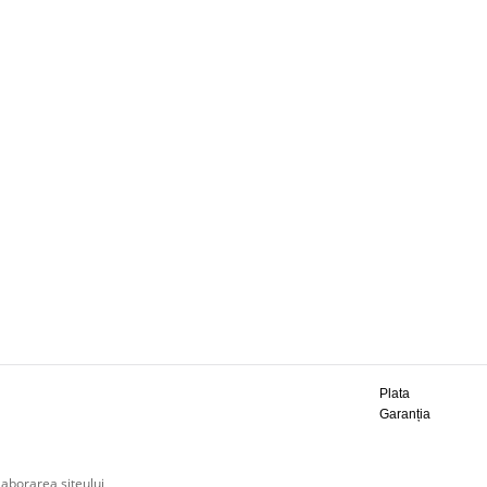
Plata
Garanția
laborarea siteului