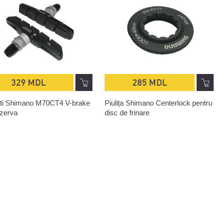
329 MDL
285 MDL
ti Shimano M70CT4 V-brake
Piulița Shimano Centerlock pentru
ezerva
disc de frinare