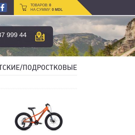
ТОВАРОВ:
ТОВАРОВ:
0
0
НА СУММУ:
НА СУММУ:
0
0
MDL
MDL
87 999 44
ТСКИЕ/ПОДРОСТКОВЫЕ