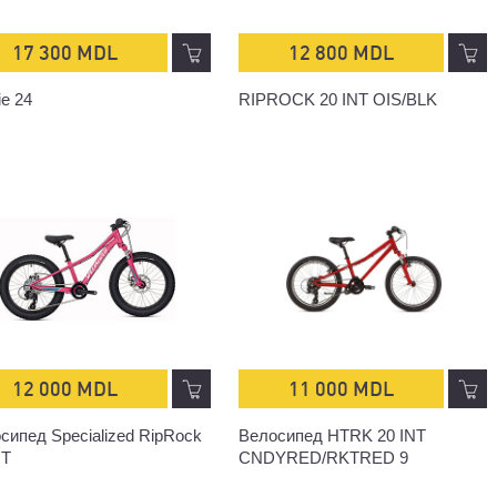
17 300 MDL
12 800 MDL
ie 24
RIPROCK 20 INT OIS/BLK
12 000 MDL
11 000 MDL
сипед Specialized RipRock
Велосипед HTRK 20 INT
NT
CNDYRED/RKTRED 9