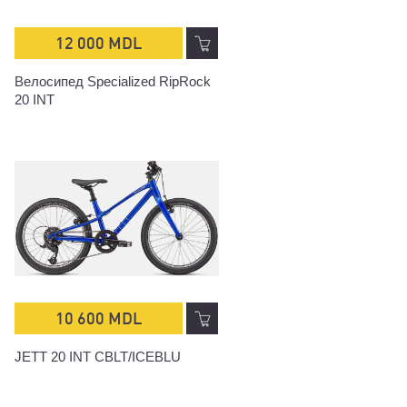
12 000 MDL
Велосипед Specialized RipRock
20 INT
10 600 MDL
JETT 20 INT CBLT/ICEBLU