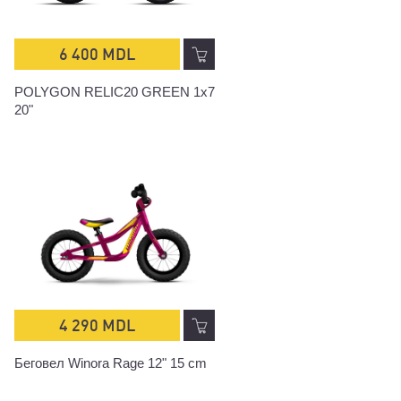
6 400 MDL
POLYGON RELIC20 GREEN 1x7
20"
4 290 MDL
Беговел Winora Rage 12" 15 cm