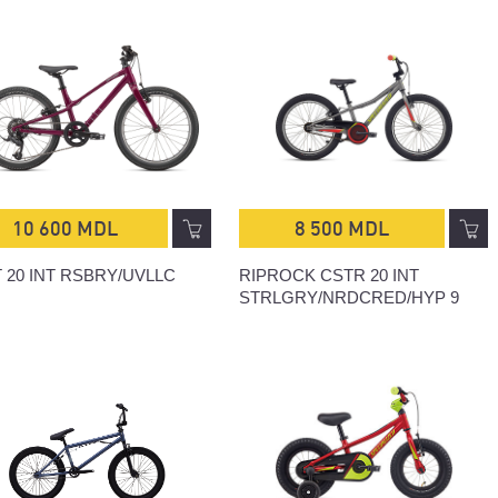
10 600 MDL
8 500 MDL
 20 INT RSBRY/UVLLC
RIPROCK CSTR 20 INT
STRLGRY/NRDCRED/HYP 9