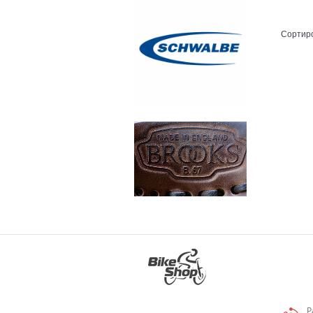
Сортиро
Р