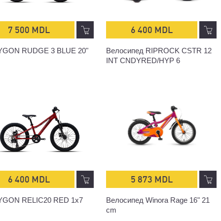
7 500 MDL
6 400 MDL
YGON RUDGE 3 BLUE 20"
Велосипед RIPROCK CSTR 12
INT CNDYRED/HYP 6
6 400 MDL
5 873 MDL
YGON RELIC20 RED 1x7
Велосипед Winora Rage 16" 21
cm