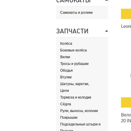
САМОКАТЫ
Самокаты и ролики
Leon
ЗАПЧАСТИ
Колёса
Боковые колёса
Вилки
Тросы и рубашки
Ободья
Втулки
Шатуны, каретки,
передние звезды
Цепи
Тормоза и колодки
Сёдла
Рули, выносы, колонки
Вело
Покрышки
20 I
Подседельные штыри и
хомуты