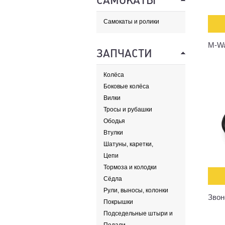
САМОКАТЫ
Самокаты и ролики
M-Wav
ЗАПЧАСТИ
Колёса
Боковые колёса
Вилки
Тросы и рубашки
Ободья
Втулки
Шатуны, каретки,
передние звезды
Цепи
Тормоза и колодки
Сёдла
Рули, выносы, колонки
Звон
Покрышки
Подседельные штыри и
хомуты