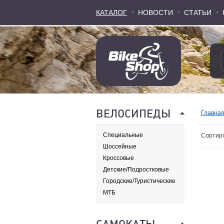
КАТАЛОГ
КАТАЛОГ
НОВОСТИ
НОВОСТИ
СТАТЬИ
СТАТЬИ
ВЕЛОСИПЕДЫ
Главна
Специальные
Сортиро
Шоссейные
Кроссовые
Детские/Подростковые
Городские/Туристические
МТБ