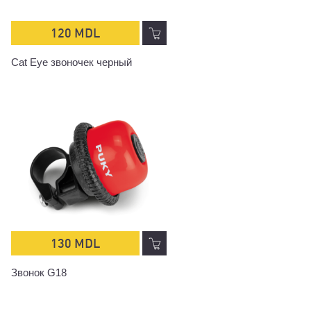
120 MDL
Cat Eye звоночек черный
130 MDL
Звонок G18