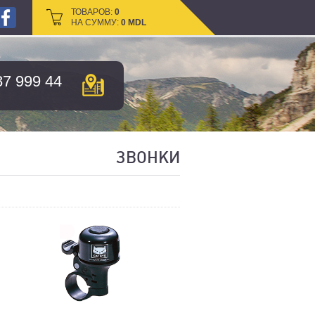
ТОВАРОВ:
ТОВАРОВ:
0
0
НА СУММУ:
НА СУММУ:
0
0
MDL
MDL
87 999 44
ЗВОНКИ