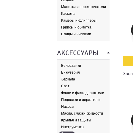
Педали
Манетки и переключатели
Кассеты
Камеры и флипперы
Грипсы и обмотка
Спицы и ниппели
АКСЕССУАРЫ
Велостанки
Бижутерия
Звон
Зеркала
Свет
Фляги и флягодержатели
Подножки и держатели
Насосы
Масла, смазки, жидкости
Крылья и защиты
Инструменты