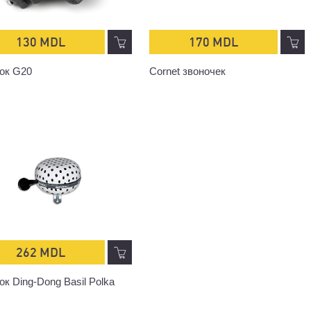
130 MDL
170 MDL
ок G20
Cornet звоночек
262 MDL
ок Ding-Dong Basil Polka