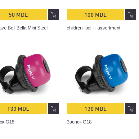
50 MDL
100 MDL
e Bell Bella Mini Steel
children- bel l - assortment
130 MDL
130 MDL
ок G18
Звонок G18