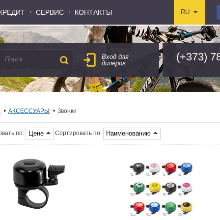
КРЕДИТ
КРЕДИТ
СЕРВИС
СЕРВИС
КОНТАКТЫ
КОНТАКТЫ
RU
RU
(+373) 7
Вход для
дилеров
я
АКСЕССУАРЫ
Звонки
Цене
Наименованию
вать по:
Сортировать по: