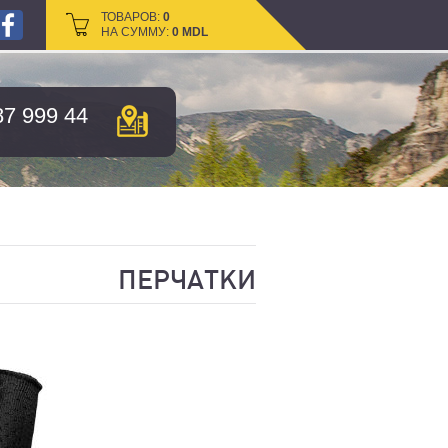
ТОВАРОВ:
ТОВАРОВ:
0
0
НА СУММУ:
НА СУММУ:
0
0
MDL
MDL
87 999 44
ПЕРЧАТКИ