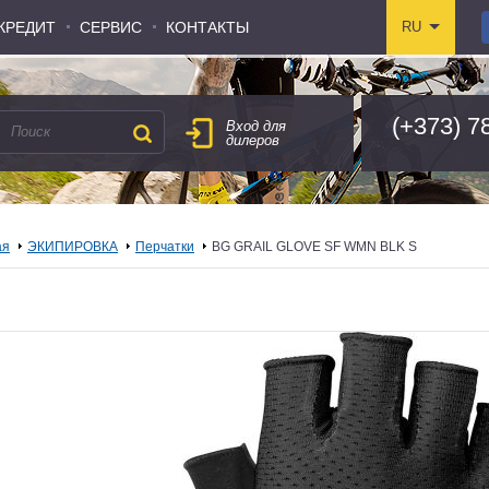
КРЕДИТ
КРЕДИТ
СЕРВИС
СЕРВИС
КОНТАКТЫ
КОНТАКТЫ
RU
RU
(+373) 7
Вход для
дилеров
ая
ЭКИПИРОВКА
Перчатки
BG GRAIL GLOVE SF WMN BLK S