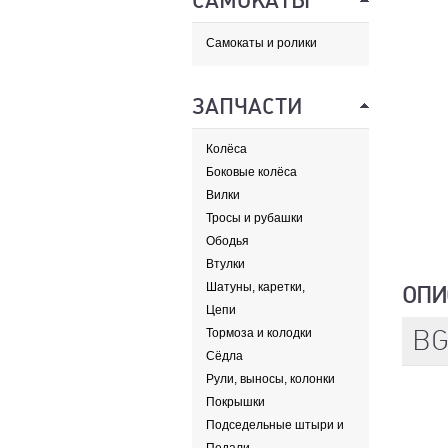
САМОКАТЫ
Самокаты и ролики
ЗАПЧАСТИ
Колёса
Боковые колёса
Вилки
Тросы и рубашки
Ободья
Втулки
Шатуны, каретки,
ОПИ
передние звезды
Цепи
BG
Тормоза и колодки
Сёдла
Рули, выносы, колонки
Покрышки
Подседельные штыри и
хомуты