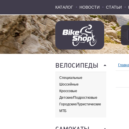
КАТАЛОГ
КАТАЛОГ
НОВОСТИ
НОВОСТИ
СТАТЬИ
СТАТЬИ
ВЕЛОСИПЕДЫ
Главн
Специальные
Шоссейные
Кроссовые
Детские/Подростковые
Городские/Туристические
МТБ