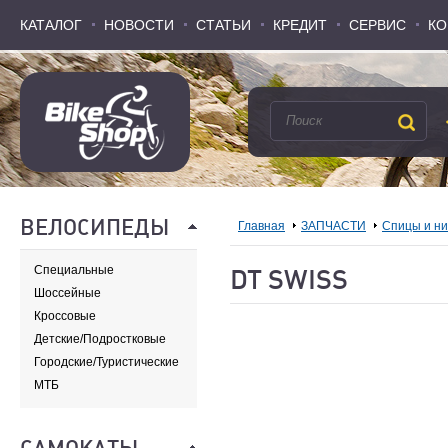
КАТАЛОГ
КАТАЛОГ
НОВОСТИ
НОВОСТИ
СТАТЬИ
СТАТЬИ
КРЕДИТ
КРЕДИТ
СЕРВИС
СЕРВИС
КО
КО
ВЕЛОСИПЕДЫ
Главная
ЗАПЧАСТИ
Спицы и н
Специальные
DT SWISS
Шоссейные
Кроссовые
Детские/Подростковые
Городские/Туристические
МТБ