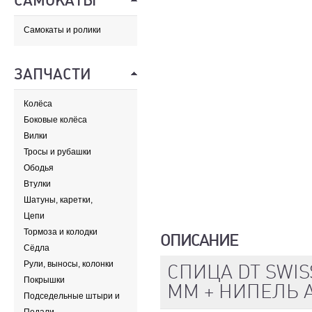
САМОКАТЫ
Самокаты и ролики
ЗАПЧАСТИ
Колёса
Боковые колёса
Вилки
Тросы и рубашки
Ободья
Втулки
Шатуны, каретки,
передние звезды
Цепи
Тормоза и колодки
ОПИСАНИЕ
Сёдла
Рули, выносы, колонки
СПИЦА DT SWIS
Покрышки
ММ + НИПЕЛЬ 
Подседельные штыри и
хомуты